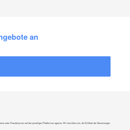
ngebote an
ilweise unter Pseudonymen auf den jeweiligen Plattformen agieren. Wir bemühen uns, die Echtheit der Bewertungen