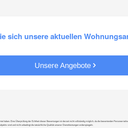
ie sich unsere aktuellen Wohnungsa
Unsere Angebote
rtet haben. Eine Überprüfung der Echtheit dieser Bewertungen ist derzeit nicht vollständig möglich, da die bewertenden Personen te
ektiv sind und nicht unbedingt die tatsächliche Qualität unserer Dienstleistungen widerspiegeln.