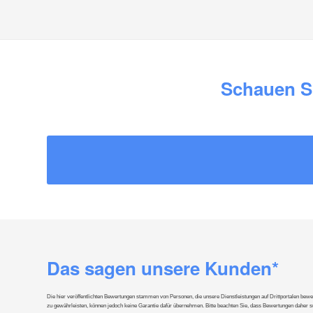
Schauen S
Das sagen unsere Kunden*
Die hier veröffentlichten Bewertungen stammen von Personen, die unsere Dienstleistungen auf Drittportalen bewe
zu gewährleisten, können jedoch keine Garantie dafür übernehmen. Bitte beachten Sie, dass Bewertungen daher subj